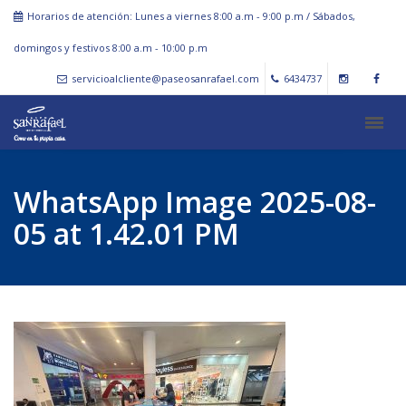
Horarios de atención: Lunes a viernes 8:00 a.m - 9:00 p.m / Sábados,
domingos y festivos 8:00 a.m - 10:00 p.m
servicioalcliente@paseosanrafael.com
6434737
WhatsApp Image 2025-08-
05 at 1.42.01 PM