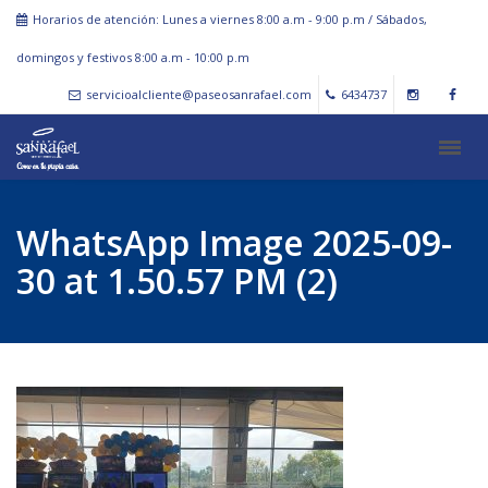
Horarios de atención: Lunes a viernes 8:00 a.m - 9:00 p.m / Sábados,
domingos y festivos 8:00 a.m - 10:00 p.m
servicioalcliente@paseosanrafael.com
6434737
WhatsApp Image 2025-09-
30 at 1.50.57 PM (2)