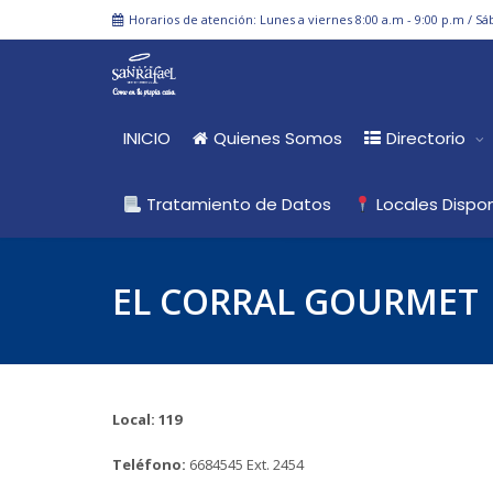
Horarios de atención: Lunes a viernes 8:00 a.m - 9:00 p.m / Sá
INICIO
Quienes Somos
Directorio
Tratamiento de Datos
Locales Dispon
EL CORRAL GOURMET
Local: 119
Teléfono:
6684545 Ext. 2454