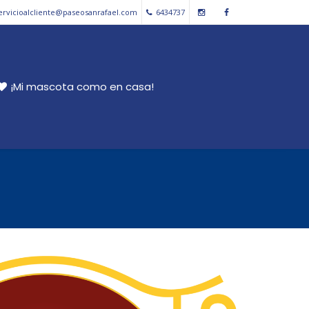
ervicioalcliente@paseosanrafael.com
6434737
¡Mi mascota como en casa!