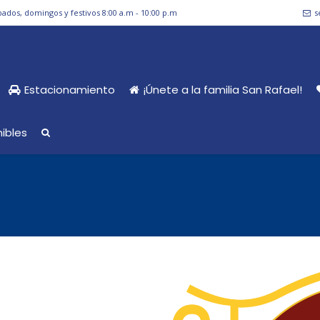
bados, domingos y festivos 8:00 a.m - 10:00 p.m
s
Estacionamiento
¡Únete a la familia San Rafael!
ibles