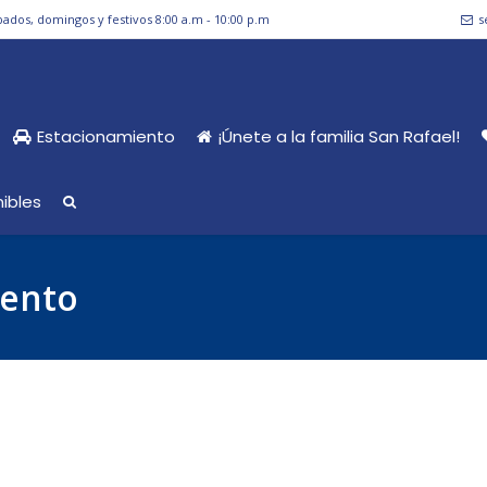
bados, domingos y festivos 8:00 a.m - 10:00 p.m
s
Estacionamiento
¡Únete a la familia San Rafael!
ibles
iento