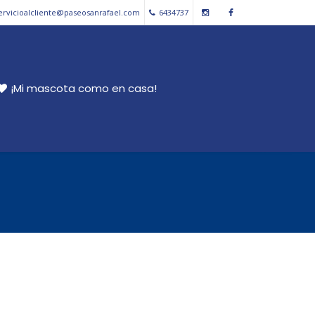
ervicioalcliente@paseosanrafael.com
6434737
¡Mi mascota como en casa!