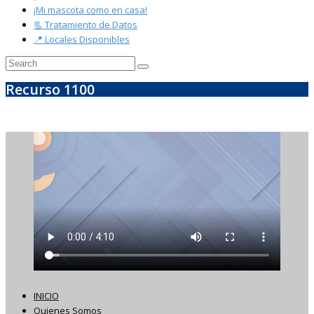
¡Mi mascota como en casa!
📃 Tratamiento de Datos
📍 Locales Disponibles
Recurso 1100
INICIO
Quienes Somos