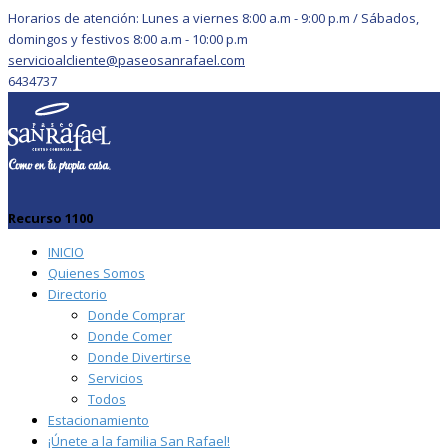
Horarios de atención: Lunes a viernes 8:00 a.m - 9:00 p.m / Sábados,
domingos y festivos 8:00 a.m - 10:00 p.m
servicioalcliente@paseosanrafael.com
6434737
Recurso 1100
INICIO
Quienes Somos
Directorio
Donde Comprar
Donde Comer
Donde Divertirse
Servicios
Todos
Estacionamiento
¡Únete a la familia San Rafael!