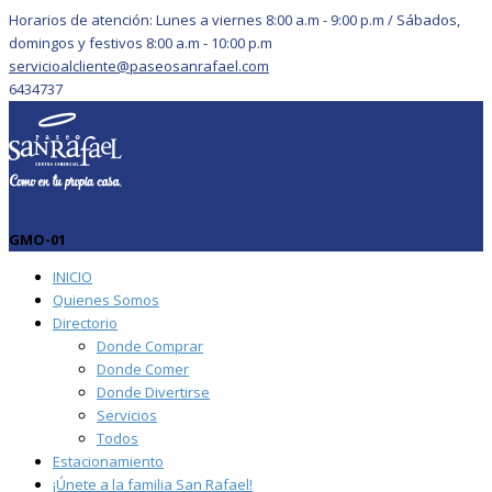
Horarios de atención: Lunes a viernes 8:00 a.m - 9:00 p.m / Sábados,
domingos y festivos 8:00 a.m - 10:00 p.m
servicioalcliente@paseosanrafael.com
6434737
GMO-01
INICIO
Quienes Somos
Directorio
Donde Comprar
Donde Comer
Donde Divertirse
Servicios
Todos
Estacionamiento
¡Únete a la familia San Rafael!