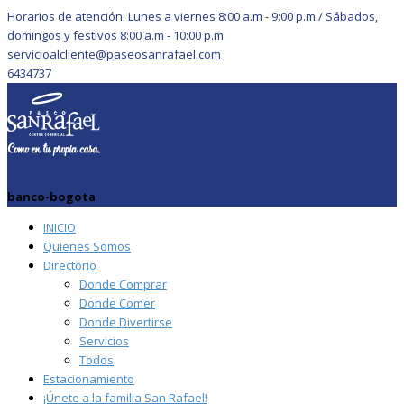
Horarios de atención: Lunes a viernes 8:00 a.m - 9:00 p.m / Sábados,
domingos y festivos 8:00 a.m - 10:00 p.m
servicioalcliente@paseosanrafael.com
6434737
banco-bogota
INICIO
Quienes Somos
Directorio
Donde Comprar
Donde Comer
Donde Divertirse
Servicios
Todos
Estacionamiento
¡Únete a la familia San Rafael!