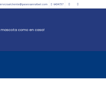
ervicioalcliente@paseosanrafael.com
6434737
i mascota como en casa!