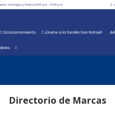
bados, domingos y festivos 8:00 a.m - 10:00 p.m
s
Estacionamiento
¡Únete a la familia San Rafael!
¡M
ibles
Directorio de Marcas