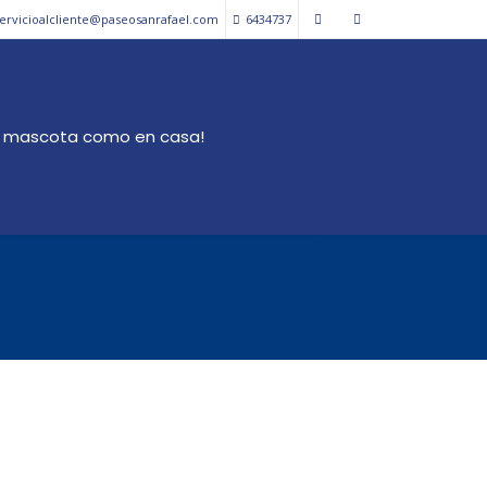
ervicioalcliente@paseosanrafael.com
6434737
i mascota como en casa!