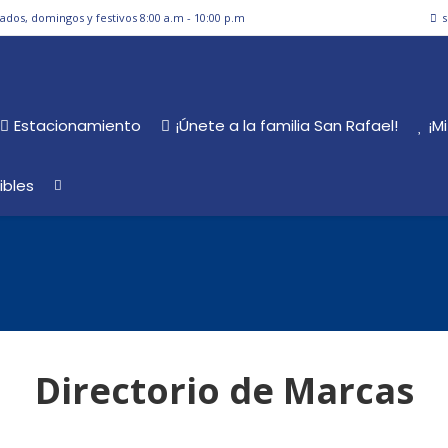
bados, domingos y festivos 8:00 a.m - 10:00 p.m
s
Estacionamiento
¡Únete a la familia San Rafael!
¡M
ibles
Directorio de Marcas