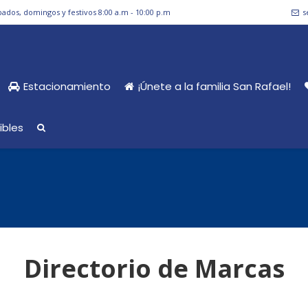
bados, domingos y festivos 8:00 a.m - 10:00 p.m
s
Estacionamiento
¡Únete a la familia San Rafael!
ibles
Directorio de Marcas