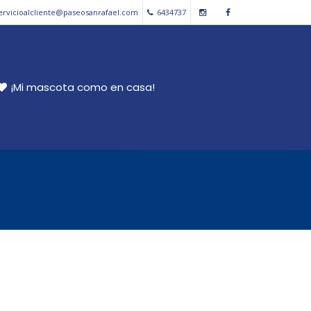
ervicioalcliente@paseosanrafael.com
6434737
¡Mi mascota como en casa!